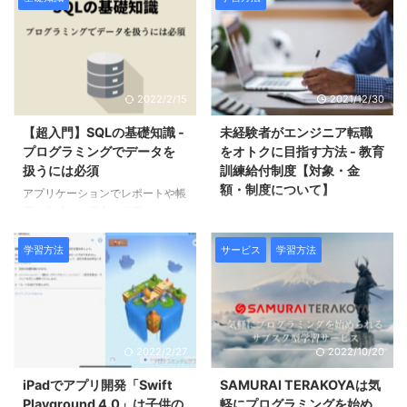
（UIが表示されない）で実行され
ツ管理システム）を利用すると
ますが、可視化することもできま
HTMLを意識することなくウェブ
す。
サイトを構築できますが、自前で
作成するにはHTMLやCSSの知識
が必要となります。
2022/2/15
2021/12/30
【超入門】SQLの基礎知識 -
未経験者がエンジニア転職
プログラミングでデータを
をオトクに目指す方法 - 教育
扱うには必須
訓練給付制度【対象・金
額・制度について】
アプリケーションでレポートや帳
票を作成する場合、必要になるの
AIエンジニア、WEBエンジニアな
がデータベースです。 データを
どは専門職のため新卒以外の未経
抽出・加工・登録するような動作
験者が転職するには非常にハード
学習方法
サービス
学習方法
をする際にプログラミング言語と
ルが高い印象。 しかし初心者で
合わせてSQLを利用します。
も実践的な内容を現役エンジニア
から学べ、転職支援のあるプログ
ラミングスクールというのもあり
ます。プログラミングスクールは
2022/2/27
2022/10/20
受講費用がネックで迷う方も多い
と思いますが、教育訓練給付制度
iPadでアプリ開発「Swift
SAMURAI TERAKOYAは気
（専門実践教育訓練）を利用する
Playground 4.0」は子供の
軽にプログラミングを始め