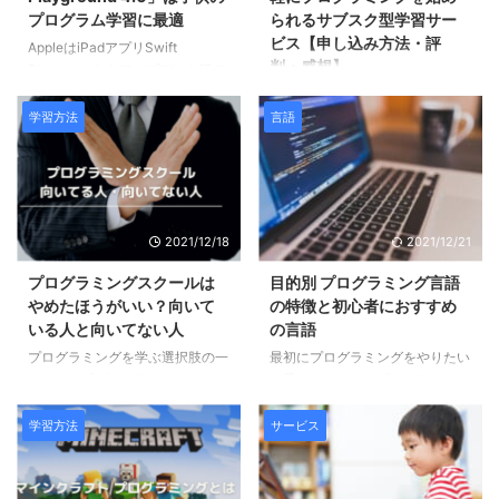
と修了時点までに実際に支払った
プログラム学習に最適
られるサブスク型学習サー
受講料が支給されます。
ビス【申し込み方法・評
AppleはiPadアプリSwift
判・感想】
Playgroundsをアップデート版で
ある「Swift Playground 4.0」を
SAMURAI TERAKOYA（侍テラコ
リリース。iPadOS 15.2以降であ
ヤ 旧 SAMURAI ENGINEER
学習方法
言語
ればiPhoneやiPadアプリをiPad
Plus（サムライ エンジニア プラ
上で開発することができるように
ス））は侍エンジニア（旧侍エン
なりました。 早速アップデート
ジニア塾）の会社が運営してい
をしてみたので紹介したいと思い
る、月額2,980円（税込3,278
ます。
円）から始められるサブスクサー
2021/12/18
2021/12/21
ビスです。
プログラミングスクールは
目的別 プログラミング言語
やめたほうがいい？向いて
の特徴と初心者におすすめ
いる人と向いてない人
の言語
プログラミングを学ぶ選択肢の一
最初にプログラミングをやりたい
つとして「プログラミングスクー
と思ったときに、プログラミング
ル」があります。 プログラミン
言語がたくさんあることを知り、
グスクールは人によって「やめと
何を学べば良いか迷ってしまった
学習方法
サービス
け」「行っても無駄」などネガテ
経験はないでしょうか。
ィブな意見も見受けられるので、
スクールで学ぼうとしている方に