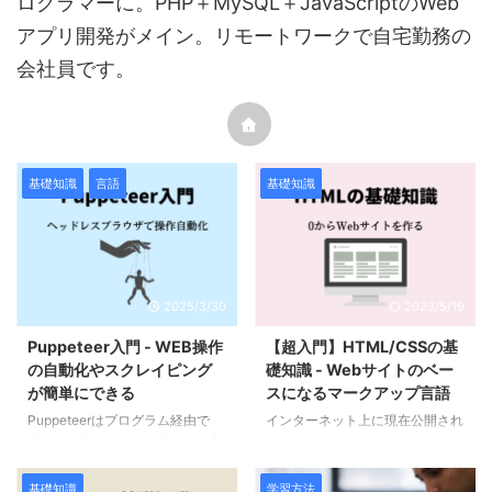
ログラマーに。PHP＋MySQL＋JavaScriptのWeb
アプリ開発がメイン。リモートワークで自宅勤務の
会社員です。
基礎知識
言語
基礎知識
2025/3/30
2023/5/19
Puppeteer入門 - WEB操作
【超入門】HTML/CSSの基
の自動化やスクレイピング
礎知識 - Webサイトのベー
が簡単にできる
スになるマークアップ言語
Puppeteerはプログラム経由で
インターネット上に現在公開され
Chrome/Chromium、Firefoxを制
ているウェブサイトはほとんど
御するJavaScriptライブラリで
HTMLで作られています。
す。 デフォルトではヘッドレス
WordPressなどCMS（コンテン
基礎知識
学習方法