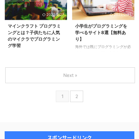
とっては理由が気になるところ。
2022/2/27
2022/2/27
マインクラフト プログラミ
小学生がプログラミングを
ングとは？子供たちに人気
学べるサイト8選【無料あ
のマイクラでプログラミン
り】
グ学習
海外では既にプログラミングが必
修化されている国が多数ありま
2020年から小学校でプログラム
す。
が必修化されたことにより、プロ
グラミングが子どもたちの間でも
注目されています。
Next »
1
2
スポンサードリンク